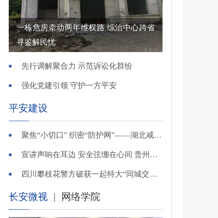
一栋危房牵动两年维权路 综治中心跨省
寻鉴解民忧
先行调解聚合力 示范诉讼化群纷
强化党建引领 守护一方平安
平安建设
聚焦“小切口” 织密“防护网”——湖北咸安公安开展精准清查行动净化夏夜治安环境
宣讲声响在耳边 安全弦绷在心间 贵州交警深入开展夏季交通安全宣传活动
四川攀枝花警方破获一起特大“同城交友”电信网络诈骗案
长安微视
|
网络学院