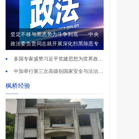
坚定不移与黑恶势力斗争到底——中央
政法委负责同志就开展深化扫黑除恶专
项斗争有关问题答记者问
多国专家盛赞习近平党建思想为世界政党建设提供重要启迪
中加举行第三次高级别国家安全与法治对话
枫桥经验