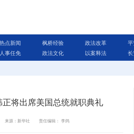
热点新闻
枫桥经验
政法改革
平
人事任免
政法文化
以案释法
长
韩正将出席美国总统就职典礼
来源：新华社
责任编辑： 李鸽