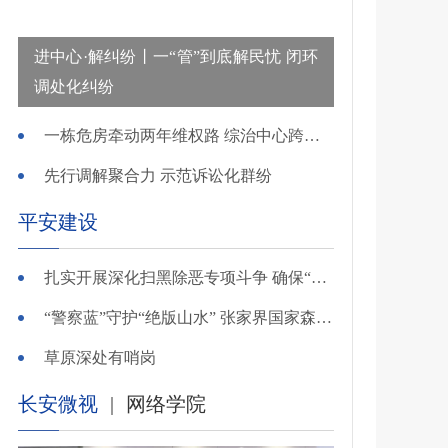
进中心·解纠纷丨一“管”到底解民忧 闭环
调处化纠纷
一栋危房牵动两年维权路 综治中心跨省寻鉴解民忧
先行调解聚合力 示范诉讼化群纷
平安建设
扎实开展深化扫黑除恶专项斗争 确保“全年全域平平安安、平平稳稳”——广东召开全省扫黑除恶专项斗争视频
“警察蓝”守护“绝版山水” 张家界国家森林公园景区派出所深化“生态警务”建设
草原深处有哨岗
长安微视
|
网络学院