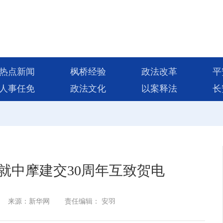
热点新闻
枫桥经验
政法改革
平
人事任免
政法文化
以案释法
长
就中摩建交30周年互致贺电
来源：新华网
责任编辑： 安羽