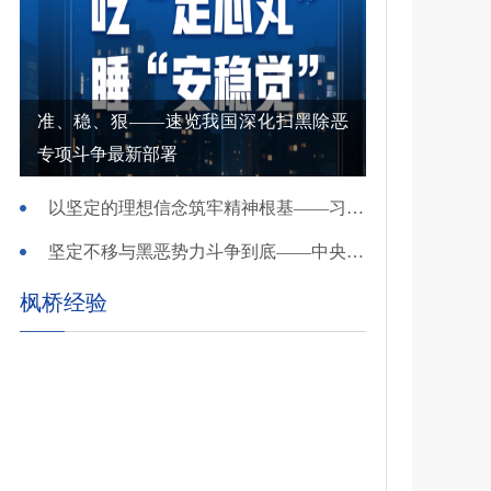
准、稳、狠——速览我国深化扫黑除恶
专项斗争最新部署
以坚定的理想信念筑牢精神根基——习近平党建思想理论品格系列述评之一
坚定不移与黑恶势力斗争到底——中央政法委负责同志就开展深化扫黑除恶专项斗争有关问题答记者问
枫桥经验