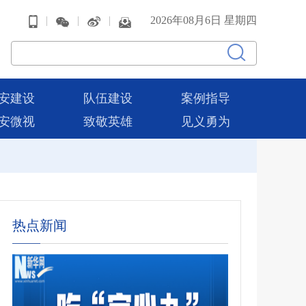
|
|
|
2026年08月6日 星期四
安建设
队伍建设
案例指导
安微视
致敬英雄
见义勇为
热点新闻