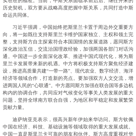
实在在的福祉。当前，中斯关系面临承前启后、继往开来的
历史契机，双方要从战略高度把握中斯关系，共同打造中斯
命运共同体。
习近平强调，中国始终把斯里兰卡置于周边外交重要方
向，将一如既往支持斯里兰卡维护国家独立、主权和领土完
整，支持斯方自主探索符合本国国情的发展道路，愿同斯方
深化政治互信，交流治国理政经验，加强两国各部门对话沟
通。中国进一步全面深化改革、推进中国式现代化，将为斯
里兰卡发展带来新的机遇。中方将积极支持斯方聚焦经济建
设，推进高质量共建“一带一路”、现代农业、数字经济、海洋
经济等领域合作，打造新的亮点。要加强双方人文交流，增
进两国人民的“心联通”。中方愿同斯方加强在联合国等多边机
构内的协调合作，共同应对气候变化等事关人类发展的重大
问题，坚持全球南方联合自强，为地区和平稳定和发展繁荣
贡献力量。
迪萨纳亚克表示，很高兴新年伊始来华访问。斯方钦佩
中国在经济、科技、基础设施等领域取得的重大发展成就。
中国一直是斯里兰卡可靠的朋友和伙伴。斯方高度重视对华