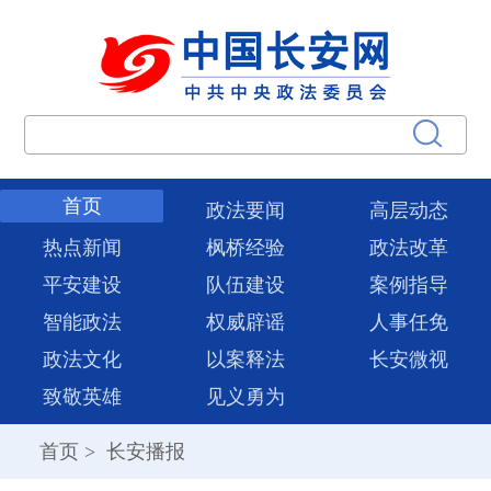
首页
政法要闻
高层动态
热点新闻
枫桥经验
政法改革
平安建设
队伍建设
案例指导
智能政法
权威辟谣
人事任免
政法文化
以案释法
长安微视
致敬英雄
见义勇为
首页
>
长安播报