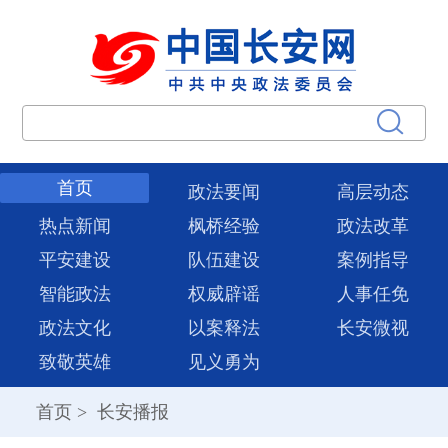
首页
政法要闻
高层动态
热点新闻
枫桥经验
政法改革
平安建设
队伍建设
案例指导
智能政法
权威辟谣
人事任免
政法文化
以案释法
长安微视
致敬英雄
见义勇为
首页
>
长安播报