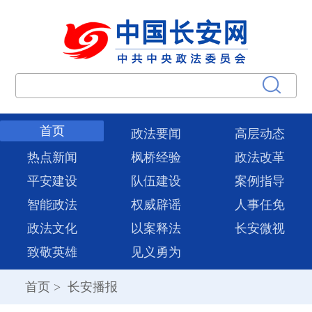
首页
政法要闻
高层动态
热点新闻
枫桥经验
政法改革
平安建设
队伍建设
案例指导
智能政法
权威辟谣
人事任免
政法文化
以案释法
长安微视
致敬英雄
见义勇为
首页
>
长安播报