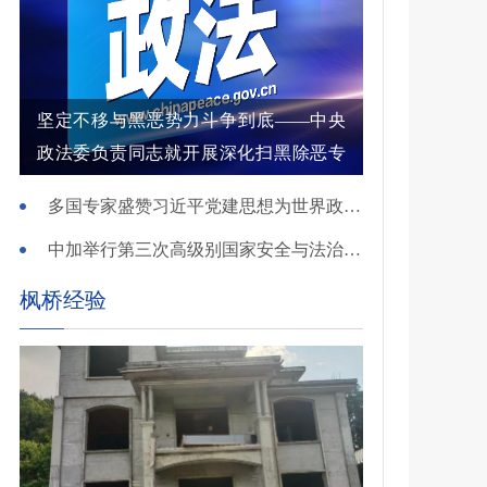
坚定不移与黑恶势力斗争到底——中央
政法委负责同志就开展深化扫黑除恶专
项斗争有关问题答记者问
多国专家盛赞习近平党建思想为世界政党建设提供重要启迪
中加举行第三次高级别国家安全与法治对话
枫桥经验