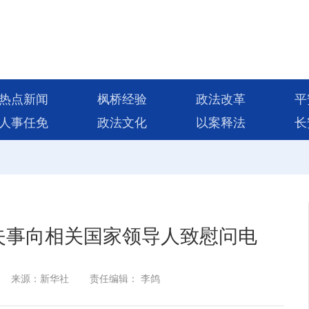
热点新闻
枫桥经验
政法改革
平
人事任免
政法文化
以案释法
长
失事向相关国家领导人致慰问电
来源：新华社
责任编辑： 李鸽