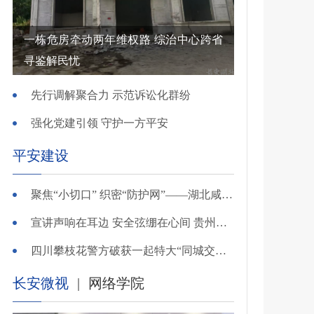
一栋危房牵动两年维权路 综治中心跨省
寻鉴解民忧
先行调解聚合力 示范诉讼化群纷
强化党建引领 守护一方平安
平安建设
聚焦“小切口” 织密“防护网”——湖北咸安公安开展精准清查行动净化夏夜治安环境
宣讲声响在耳边 安全弦绷在心间 贵州交警深入开展夏季交通安全宣传活动
四川攀枝花警方破获一起特大“同城交友”电信网络诈骗案
长安微视
|
网络学院