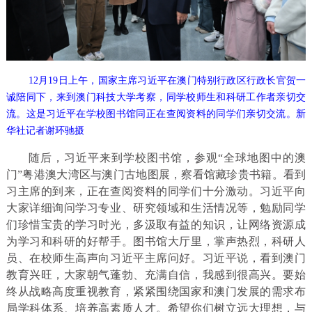
12月19日上午，国家主席习近平在澳门特别行政区行政长官贺一
诚陪同下，来到澳门科技大学考察，同学校师生和科研工作者亲切交
流。这是习近平在学校图书馆同正在查阅资料的同学们亲切交流。新
华社记者谢环驰摄
随后，习近平来到学校图书馆，参观“全球地图中的澳
门”粤港澳大湾区与澳门古地图展，察看馆藏珍贵书籍。看到
习主席的到来，正在查阅资料的同学们十分激动。习近平向
大家详细询问学习专业、研究领域和生活情况等，勉励同学
们珍惜宝贵的学习时光，多汲取有益的知识，让网络资源成
为学习和科研的好帮手。图书馆大厅里，掌声热烈，科研人
员、在校师生高声向习近平主席问好。习近平说，看到澳门
教育兴旺，大家朝气蓬勃、充满自信，我感到很高兴。要始
终从战略高度重视教育，紧紧围绕国家和澳门发展的需求布
局学科体系、培养高素质人才。希望你们树立远大理想，与