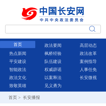
首页
政法要闻
高层动态
热点新闻
枫桥经验
政法改革
平安建设
队伍建设
案例指导
智能政法
权威辟谣
人事任免
政法文化
以案释法
长安微视
致敬英雄
见义勇为
首页
>
长安播报