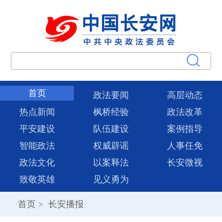
首页
政法要闻
高层动态
热点新闻
枫桥经验
政法改革
平安建设
队伍建设
案例指导
智能政法
权威辟谣
人事任免
政法文化
以案释法
长安微视
致敬英雄
见义勇为
首页
>
长安播报