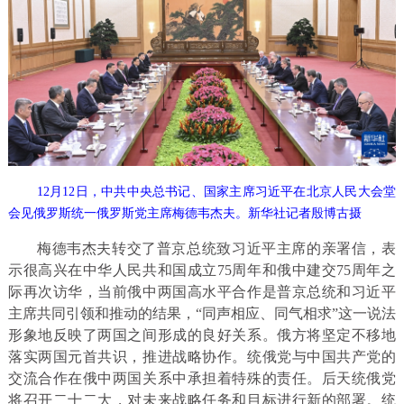
12月12日，中共中央总书记、国家主席习近平在北京人民大会堂
会见俄罗斯统一俄罗斯党主席梅德韦杰夫。新华社记者殷博古摄
梅德韦杰夫转交了普京总统致习近平主席的亲署信，表
示很高兴在中华人民共和国成立75周年和俄中建交75周年之
际再次访华，当前俄中两国高水平合作是普京总统和习近平
主席共同引领和推动的结果，“同声相应、同气相求”这一说法
形象地反映了两国之间形成的良好关系。俄方将坚定不移地
落实两国元首共识，推进战略协作。统俄党与中国共产党的
交流合作在俄中两国关系中承担着特殊的责任。后天统俄党
将召开二十二大，对未来战略任务和目标进行新的部署。统