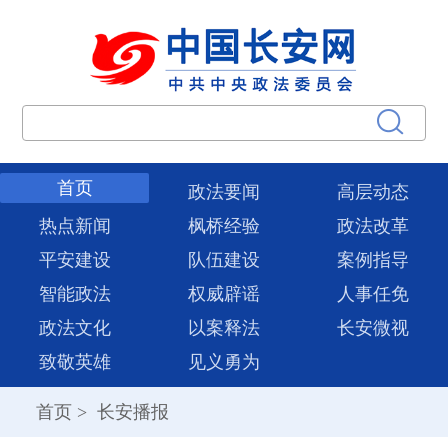
首页
政法要闻
高层动态
热点新闻
枫桥经验
政法改革
平安建设
队伍建设
案例指导
智能政法
权威辟谣
人事任免
政法文化
以案释法
长安微视
致敬英雄
见义勇为
首页
>
长安播报