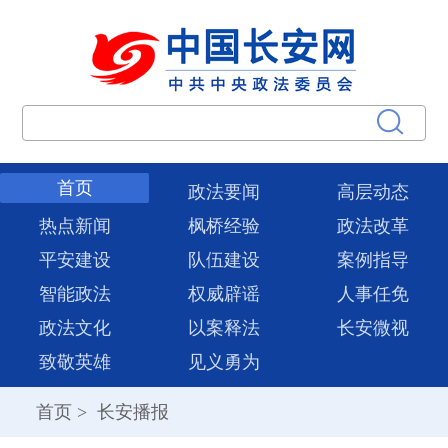
首页
政法要闻
高层动态
热点新闻
枫桥经验
政法改革
平安建设
队伍建设
案例指导
智能政法
权威辟谣
人事任免
政法文化
以案释法
长安微视
致敬英雄
见义勇为
首页
>
长安播报