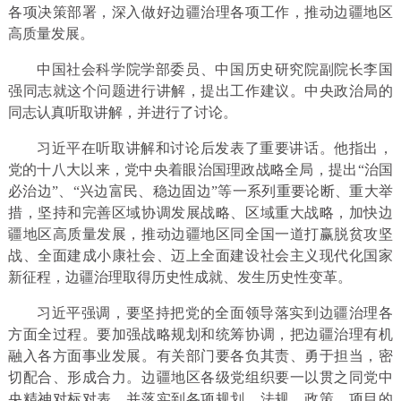
各项决策部署，深入做好边疆治理各项工作，推动边疆地区
高质量发展。
中国社会科学院学部委员、中国历史研究院副院长李国
强同志就这个问题进行讲解，提出工作建议。中央政治局的
同志认真听取讲解，并进行了讨论。
习近平在听取讲解和讨论后发表了重要讲话。他指出，
党的十八大以来，党中央着眼治国理政战略全局，提出“治国
必治边”、“兴边富民、稳边固边”等一系列重要论断、重大举
措，坚持和完善区域协调发展战略、区域重大战略，加快边
疆地区高质量发展，推动边疆地区同全国一道打赢脱贫攻坚
战、全面建成小康社会、迈上全面建设社会主义现代化国家
新征程，边疆治理取得历史性成就、发生历史性变革。
习近平强调，要坚持把党的全面领导落实到边疆治理各
方面全过程。要加强战略规划和统筹协调，把边疆治理有机
融入各方面事业发展。有关部门要各负其责、勇于担当，密
切配合、形成合力。边疆地区各级党组织要一以贯之同党中
央精神对标对表，并落实到各项规划、法规、政策、项目的