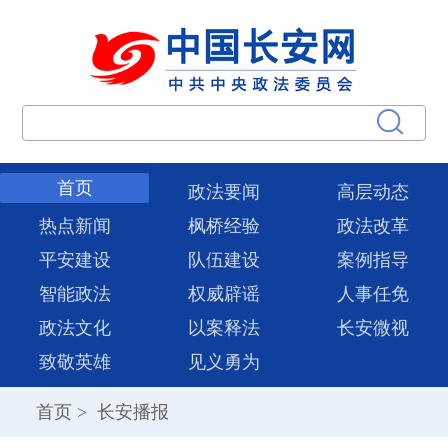
首页
政法要闻
高层动态
热点新闻
枫桥经验
政法改革
平安建设
队伍建设
案例指导
智能政法
权威辟谣
人事任免
政法文化
以案释法
长安微视
致敬英雄
见义勇为
首页
>
长安播报