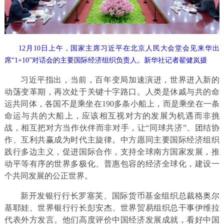
12月10日上午，国家主席习近平在北京人民大会堂会见来华出
席“1+10”对话会的主要国际经济组织负责人。新华社记者翟健岚摄
习近平指出，当前，百年变局加速演进，世界进入新的
动荡变革期，再次处于关键十字路口。人类是休戚与共的命
运共同体，各国不是乘坐在190多条小船上，而是乘坐在一条
命运与共的大船上，应该相互视对方的发展为机遇而非挑
战，相互把对方当作伙伴而非对手，让“同球共济”、团结协
作、互利共赢成为时代主旋律。中方愿同主要国际经济组织
践行多边主义，促进国际合作，支持全球南方国家发展，推
动平等有序的世界多极化、普惠包容的经济全球化，建设一
个共同发展的公正世界。
新开发银行行长罗塞芙、国际货币基金组织总裁格奥尔
基耶娃、世界银行行长彭安杰、世界贸易组织总干事伊维拉
代表外方发言。他们高度评价中国经济发展成就，看好中国