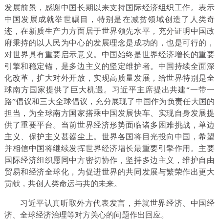
发展前景，感谢中国长期以来支持国际经济组织工作。表示
中国发展成就举世瞩目，特别是在减贫领域创造了人类奇
迹，在新质生产力方面居于世界领先水平，充分证明中国政
府秉持的以人民为中心的发展理念是成功的，也是可行的，
对世界具有重要启示意义。中国始终是世界经济增长的重要
引擎和稳定锚，是多边主义的坚定维护者。中国持续全面深
化改革，扩大对外开放，实现高质量发展，给世界特别是全
球南方国家提供了巨大机遇。习近平主席提出共建“一带一
路”倡议和三大全球倡议，充分展现了中国作为负责任大国的
担当，为全球南方国家搭乘中国发展快车、实现自身发展提
供了重要平台。当前世界经济形势面临诸多困难挑战，单边
主义、保护主义甚嚣尘上。世界各国将目光投向中国，希望
并相信中国将继续发挥世界经济增长最重要引擎作用。主要
国际经济组织愿同中方密切协作，坚持多边主义，维护自由
贸易和经济全球化，为促进世界的共同发展与繁荣作出更大
贡献，共创人类命运与共的未来。
习近平认真听取外方代表发言，并就世界经济、中国经
济、全球经济治理等对方关心的问题作出回应。