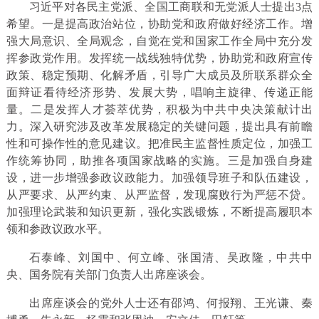
习近平对各民主党派、全国工商联和无党派人士提出3点
希望。一是提高政治站位，协助党和政府做好经济工作。增
强大局意识、全局观念，自觉在党和国家工作全局中充分发
挥参政党作用。发挥统一战线独特优势，协助党和政府宣传
政策、稳定预期、化解矛盾，引导广大成员及所联系群众全
面辩证看待经济形势、发展大势，唱响主旋律、传递正能
量。二是发挥人才荟萃优势，积极为中共中央决策献计出
力。深入研究涉及改革发展稳定的关键问题，提出具有前瞻
性和可操作性的意见建议。把准民主监督性质定位，加强工
作统筹协同，助推各项国家战略的实施。三是加强自身建
设，进一步增强参政议政能力。加强领导班子和队伍建设，
从严要求、从严约束、从严监督，发现腐败行为严惩不贷。
加强理论武装和知识更新，强化实践锻炼，不断提高履职本
领和参政议政水平。
石泰峰、刘国中、何立峰、张国清、吴政隆，中共中
央、国务院有关部门负责人出席座谈会。
出席座谈会的党外人士还有邵鸿、何报翔、王光谦、秦