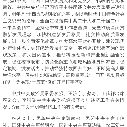
主党派中央、全国工商联负责人和无党派人士代表的意见和
建议。中共中央总书记习近平主持座谈会并发表重要讲话强
调，明年是“十四五”规划收官之年，要以新时代中国特色社会
主义思想为指导，全面贯彻落实中共二十大和二十届二中、
三中全会精神，坚持稳中求进工作总基调，完整准确全面贯
彻新发展理念，加快构建新发展格局，扎实推动高质量发
展，进一步全面深化改革，扩大高水平对外开放，建设现代
化产业体系，更好统筹发展和安全，实施更加积极有为的宏
观政策，扩大国内需求，推动科技创新和产业创新融合发
展，稳住楼市股市，防范化解重点领域风险和外部冲击，稳
定预期、激发活力，推动经济持续回升向好，不断提高人民
生活水平，保持社会和谐稳定，高质量完成“十四五”规划目标
任务，为实现“十五五”良好开局打牢基础。
中共中央政治局常委李强、王沪宁、蔡奇、丁薛祥出席
座谈会。李强受中共中央委托通报了今年经济工作有关情
况，介绍了关于明年经济工作的有关考虑。
座谈会上，民革中央主席郑建邦、民盟中央主席丁仲
礼、民建中央主席郝明金、民进中央主席蔡达峰、农工党中