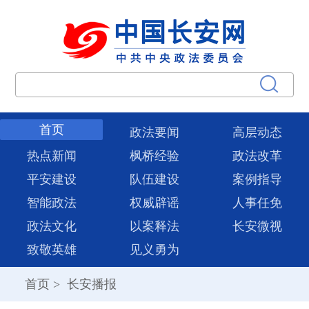
首页
政法要闻
高层动态
热点新闻
枫桥经验
政法改革
平安建设
队伍建设
案例指导
智能政法
权威辟谣
人事任免
政法文化
以案释法
长安微视
致敬英雄
见义勇为
首页
>
长安播报