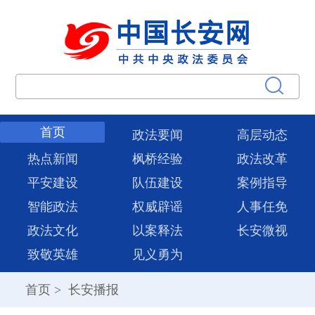
首页
政法要闻
高层动态
热点新闻
枫桥经验
政法改革
平安建设
队伍建设
案例指导
智能政法
权威辟谣
人事任免
政法文化
以案释法
长安微视
致敬英雄
见义勇为
首页
>
长安播报