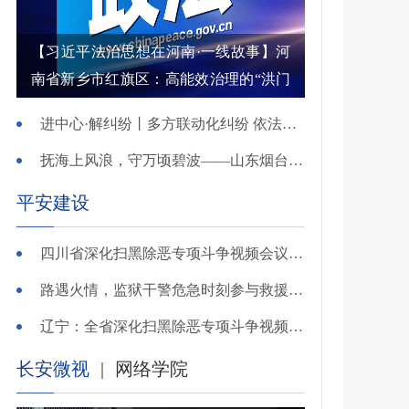
【习近平法治思想在河南·一线故事】河
南省新乡市红旗区：高能效治理的“洪门
密码”
进中心·解纠纷丨多方联动化纠纷 依法调解护农耕
抚海上风浪，守万顷碧波——山东烟台把矛盾化解在微澜未起时
平安建设
四川省深化扫黑除恶专项斗争视频会议召开 于立军出席并讲话
路遇火情，监狱干警危急时刻参与救援显身手！
辽宁：全省深化扫黑除恶专项斗争视频会议召开
长安微视
|
网络学院