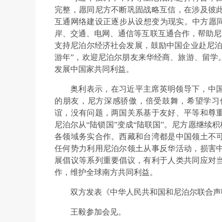
完整，愿同尼方不断巩固战略互信，在涉及彼
互通网络建设正逐步从设想变为现实。中方愿同
岸、交通、电网、通信等互联互通合作，帮助尼泊
支持尼泊尔经济社会发展，鼓励中国企业赴尼泊尔
游年”，欢迎尼泊尔朋友来华经商、旅游、留学
发展中国家共同利益。
奥利表示，在习近平主席英明领导下，中
的朋友，尼方深感骄傲，倍受鼓舞，希望学习
谊，没有问题，两国关系基于友好、平等和尊
尼泊尔从“陆锁国”变成“陆联国”。尼方愿继续
各领域务实合作。西藏和台湾都是中国领土不
任何势力利用尼泊尔领土从事反华活动，损害
展倡议等系列重要倡议，有利于人类共同应对
作，维护全球南方共同利益。
双方发表《中华人民共和国和尼泊尔联合声
王毅参加会见。