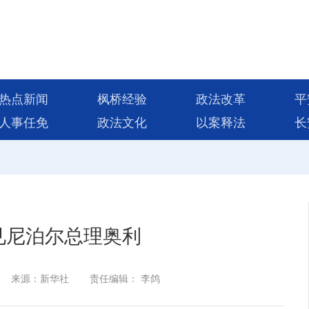
热点新闻
枫桥经验
政法改革
平
人事任免
政法文化
以案释法
长
见尼泊尔总理奥利
来源：新华社
责任编辑： 李鸽