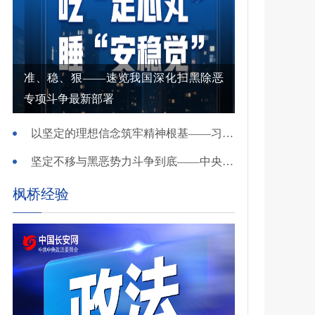
准、稳、狠——速览我国深化扫黑除恶
专项斗争最新部署
以坚定的理想信念筑牢精神根基——习近平党建思想理论品格系列述评之一
坚定不移与黑恶势力斗争到底——中央政法委负责同志就开展深化扫黑除恶专项斗争有关问题答记者问
枫桥经验