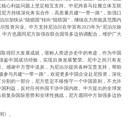
此核心利益问题上坚定相互支持。中尼跨喜马拉雅立体互联
尼方持续深化务实合作，高质量共建“一带一路”，加强口
尔加快从“陆锁国”转向“陆联国”，继续在力所能及范围内
投资兴业。中方支持尼泊尔在华宣布2025年为“尼泊尔旅
。中方也愿同尼方加强在联合国等多边协调配合，维护广大
国取得巨大发展成就，堪称人类进步史中的奇迹，作为中国
借鉴中国成功经验，实现自身发展繁荣。尼中之间只有友
重。感谢中方雪中送炭，为尼泊尔提供各种宝贵支持，帮助
积极参与共建“一带一路”，欢迎更多中国企业赴尼投资，深化
可分割的一部分，尼方坚定不移恪守一个中国原则，不允许
中国利益，反对任何外国干涉中国内政。中方提出的全球发
当前复杂国际形势和全球性挑战，尼方愿同中方加强多边协
明》。