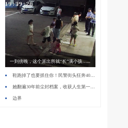
一到傍晚，这个派出所就“长”满小孩…...
鞋跑掉了也要抓住你！民警街头狂奔400米擒贼
她翻遍30年前尘封档案，收获人生第一面锦旗
边界