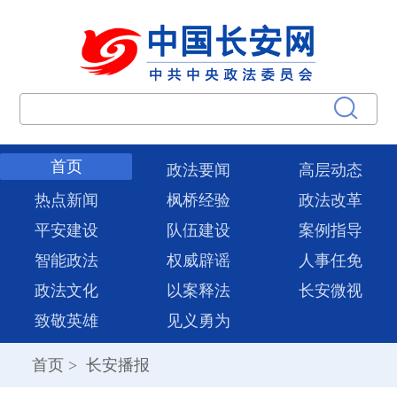
首页
政法要闻
高层动态
热点新闻
枫桥经验
政法改革
平安建设
队伍建设
案例指导
智能政法
权威辟谣
人事任免
政法文化
以案释法
长安微视
致敬英雄
见义勇为
首页
>
长安播报