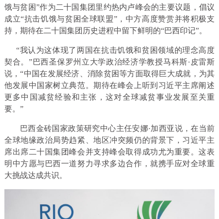
饿与贫困”作为二十国集团里约热内卢峰会的主要议题，倡议
成立“抗击饥饿与贫困全球联盟”，中方高度赞赏并将积极支
持，期待在二十国集团历史进程中留下鲜明的“巴西印记”。
“我认为这体现了两国在抗击饥饿和贫困领域的理念高度
契合。”巴西圣保罗州立大学政治经济学教授马科斯·皮雷斯
说，“中国在发展经济、消除贫困等方面取得巨大成就，为其
他发展中国家树立典范。期待在峰会上听到习近平主席阐述
更多中国减贫经验和主张，这对全球减贫事业发展至关重
要。”
巴西金砖国家政策研究中心主任安娜·加西亚说，在当前
全球地缘政治局势趋紧、地区冲突频仍的背景下，习近平主
席出席二十国集团峰会并支持峰会取得成功尤为重要。这表
明中方愿与巴西一道努力寻求多边合作，就携手应对全球重
大挑战达成共识。