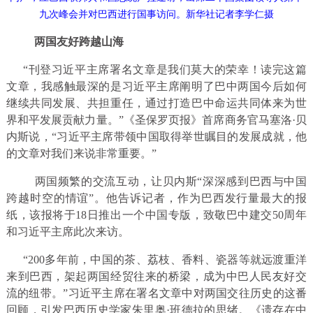
九次峰会并对巴西进行国事访问。新华社记者李学仁摄
两国友好跨越山海
“刊登习近平主席署名文章是我们莫大的荣幸！读完这篇
文章，我感触最深的是习近平主席阐明了巴中两国今后如何
继续共同发展、共担重任，通过打造巴中命运共同体来为世
界和平发展贡献力量。”《圣保罗页报》首席商务官马塞洛·贝
内斯说，“习近平主席带领中国取得举世瞩目的发展成就，他
的文章对我们来说非常重要。”
两国频繁的交流互动，让贝内斯“深深感到巴西与中国
跨越时空的情谊”。他告诉记者，作为巴西发行量最大的报
纸，该报将于18日推出一个中国专版，致敬巴中建交50周年
和习近平主席此次来访。
“200多年前，中国的茶、荔枝、香料、瓷器等就远渡重洋
来到巴西，架起两国经贸往来的桥梁，成为中巴人民友好交
流的纽带。”习近平主席在署名文章中对两国交往历史的这番
回顾，引发巴西历史学家朱里奥·班德拉的思绪。《遗存在中