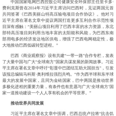
中国国家电网巴西控股公司健康安全环保部主任里卡多·
费利克斯曾在2014年习近平主席访问巴西时，见证两国元首
共同签署《巴西美丽山特高压输电项目合作协议》。他对习
近平主席在署名文章中提议两国打造更多互利合作示范性项
目深有感触：“美丽山项目利用了巴西丰富的水力资源，东北
部特高压项目则利用当地丰富的太阳能和风能，为巴西东南
部用电多的经济发达地区供电，增强了巴西电网稳定性，极
大地推动巴西低碳转型进程。”
巴西《商业观察报》设有共建“一带一路”合作专栏，发表
了大量中国与广大“全球南方”国家共谋发展的新闻故事。习近
平主席在署名文章中呼吁“彰显中巴团结互助大国担当”，引发
该报总编辑马科斯·奥利维拉强烈共鸣。“作为西半球和东半球
最大的发展中国家，且同为金砖国家，巴中两国是推动世界
多极化进程的重要力量，有条件也有意愿与广大‘全球南方’国
家一道推动建设一个人人享有机会的平等世界。”
推动世界共同发展
习近平主席在署名文章中强调，巴西总统卢拉将“抗击饥