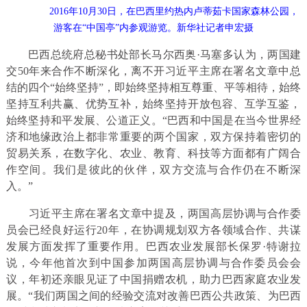
2016年10月30日，在巴西里约热内卢蒂茹卡国家森林公园，
游客在“中国亭”内参观游览。新华社记者申宏摄
巴西总统府总秘书处部长马尔西奥·马塞多认为，两国建
交50年来合作不断深化，离不开习近平主席在署名文章中总
结的四个“始终坚持”，即始终坚持相互尊重、平等相待，始终
坚持互利共赢、优势互补，始终坚持开放包容、互学互鉴，
始终坚持和平发展、公道正义。“巴西和中国是在当今世界经
济和地缘政治上都非常重要的两个国家，双方保持着密切的
贸易关系，在数字化、农业、教育、科技等方面都有广阔合
作空间。我们是彼此的伙伴，双方交流与合作仍在不断深
入。”
习近平主席在署名文章中提及，两国高层协调与合作委
员会已经良好运行20年，在协调规划双方各领域合作、共谋
发展方面发挥了重要作用。巴西农业发展部长保罗·特谢拉
说，今年他首次到中国参加两国高层协调与合作委员会会
议，年初还亲眼见证了中国捐赠农机，助力巴西家庭农业发
展。“我们两国之间的经验交流对改善巴西公共政策、为巴西