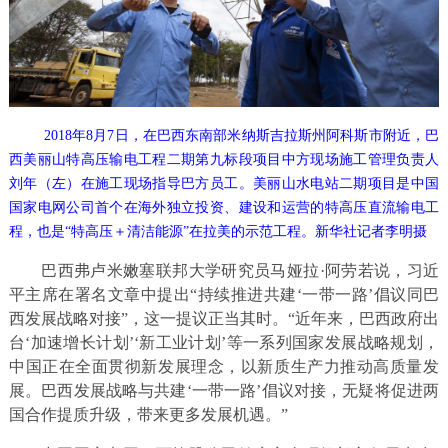
2018年8月7日，在巴西东南部米纳斯吉拉斯州阿科斯市附近，巴
西美丽山特高压输电工程二期第九标段项目中方现场施工管理负责人
刘年（左）在施工现场指导巴方员工。美丽山水电站二期项目是中国
国家电网公司首个在海外独立投资、建设和运营的特高压直流输电工
程，也是“特高压＋清洁能源”在拉美的示范工程。新华社记者李明摄
巴西弗卢米嫩塞联邦大学研究员马娅拉·阿劳若说，习近
平主席在署名文章中提出“持续推进共建‘一带一路’倡议同巴
西发展战略对接”，这一提议正当其时。“近年来，巴西政府出
台‘加速增长计划’‘新工业计划’等一系列国家发展战略规划，
中国正在全面贯彻新发展理念，以新质生产力推动高质量发
展。巴西发展战略与共建‘一带一路’倡议对接，无疑将促进两
国合作提质升级，带来更多发展机遇。”