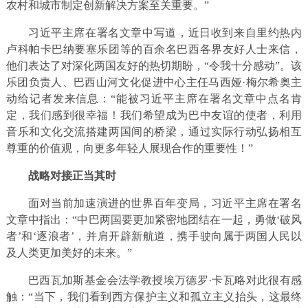
农村和城市制定创新解决方案至关重要。”
习近平主席在署名文章中写道，近日收到来自里约热内
卢科帕卡巴纳要塞乐团等的百余名巴西各界友好人士来信，
他们表达了对深化两国友好的热切期盼，“令我十分感动”。该
乐团负责人、巴西山河文化促进中心主任马西娅·梅尔希奥主
动给记者发来信息：“能被习近平主席在署名文章中点名肯
定，我们感到很幸福！我们希望成为巴中友谊的使者，利用
音乐和文化交流搭建两国间的桥梁，通过实际行动弘扬相互
尊重的价值观，向更多年轻人展现合作的重要性！”
战略对接正当其时
面对当前加速演进的世界百年变局，习近平主席在署名
文章中指出：“中巴两国要更加紧密地团结在一起，勇做‘破风
者’和‘逐浪者’，并肩开辟新航道，携手驶向属于两国人民以
及人类更加美好的未来。”
巴西瓦加斯基金会法学教授埃万德罗·卡瓦略对此很有感
触：“当下，我们看到西方保护主义和孤立主义抬头，这最终