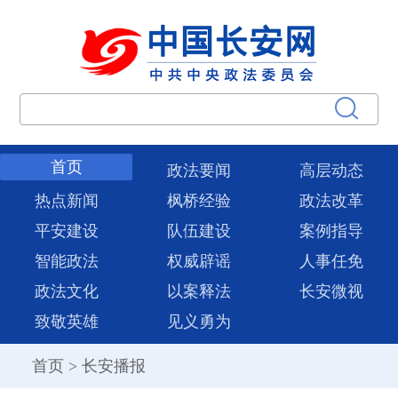
首页
政法要闻
高层动态
热点新闻
枫桥经验
政法改革
平安建设
队伍建设
案例指导
智能政法
权威辟谣
人事任免
政法文化
以案释法
长安微视
致敬英雄
见义勇为
首页
>
长安播报