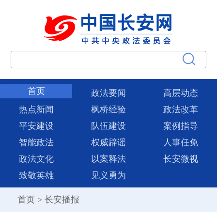
首页
政法要闻
高层动态
热点新闻
枫桥经验
政法改革
平安建设
队伍建设
案例指导
智能政法
权威辟谣
人事任免
政法文化
以案释法
长安微视
致敬英雄
见义勇为
首页
>
长安播报