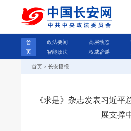
政法要闻
高层动态
首
页
智能政法
权威辟谣
首页
>
长安播报
《求是》杂志发表习近平
展支撑