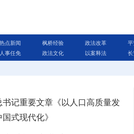
热点新闻
枫桥经验
政法改革
平
人事任免
政法文化
以案释法
长
总书记重要文章《以人口高质量发
中国式现代化》