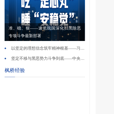
准、稳、狠——速览我国深化扫黑除恶
专项斗争最新部署
以坚定的理想信念筑牢精神根基——习近平党建思想理论品格系列述评之一
坚定不移与黑恶势力斗争到底——中央政法委负责同志就开展深化扫黑除恶专项斗争有关问题答记者问
枫桥经验