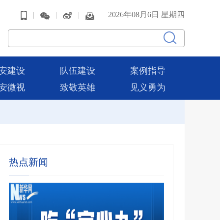
|
|
|
2026年08月6日 星期四
安建设
队伍建设
案例指导
安微视
致敬英雄
见义勇为
热点新闻