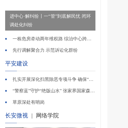
进中心·解纠纷丨一“管”到底解民忧 闭环
调处化纠纷
一栋危房牵动两年维权路 综治中心跨省寻鉴解民忧
先行调解聚合力 示范诉讼化群纷
平安建设
扎实开展深化扫黑除恶专项斗争 确保“全年全域平平安安、平平稳稳”——广东召开全省扫黑除恶专项斗争视频
“警察蓝”守护“绝版山水” 张家界国家森林公园景区派出所深化“生态警务”建设
草原深处有哨岗
长安微视
|
网络学院