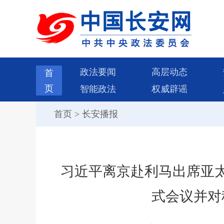
政法要闻
高层动态
首
页
智能政法
权威辟谣
首页
>
长安播报
习近平离京赴利马出席亚
式会议并对