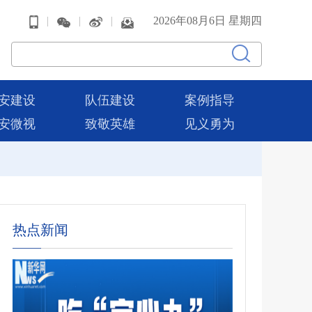
|
|
|
2026年08月6日 星期四
安建设
队伍建设
案例指导
安微视
致敬英雄
见义勇为
热点新闻