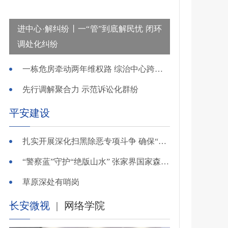
进中心·解纠纷丨一“管”到底解民忧 闭环
调处化纠纷
一栋危房牵动两年维权路 综治中心跨省寻鉴解民忧
先行调解聚合力 示范诉讼化群纷
平安建设
扎实开展深化扫黑除恶专项斗争 确保“全年全域平平安安、平平稳稳”——广东召开全省扫黑除恶专项斗争视频
“警察蓝”守护“绝版山水” 张家界国家森林公园景区派出所深化“生态警务”建设
草原深处有哨岗
长安微视
|
网络学院