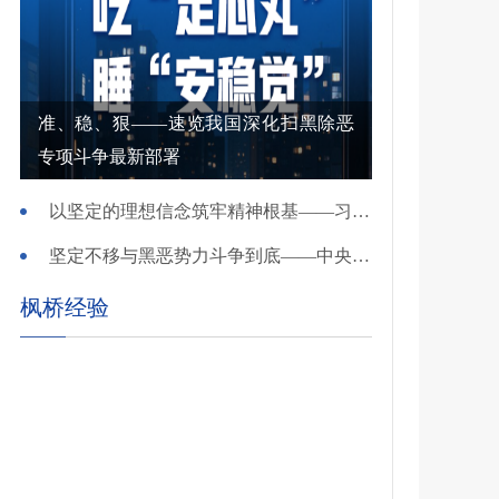
准、稳、狠——速览我国深化扫黑除恶
专项斗争最新部署
以坚定的理想信念筑牢精神根基——习近平党建思想理论品格系列述评之一
坚定不移与黑恶势力斗争到底——中央政法委负责同志就开展深化扫黑除恶专项斗争有关问题答记者问
枫桥经验