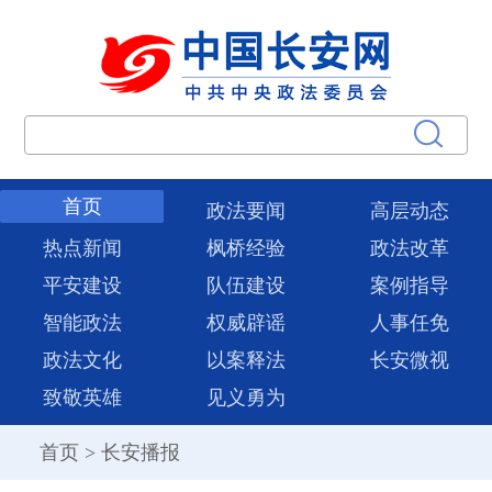
首页
政法要闻
高层动态
热点新闻
枫桥经验
政法改革
平安建设
队伍建设
案例指导
智能政法
权威辟谣
人事任免
政法文化
以案释法
长安微视
致敬英雄
见义勇为
首页
>
长安播报