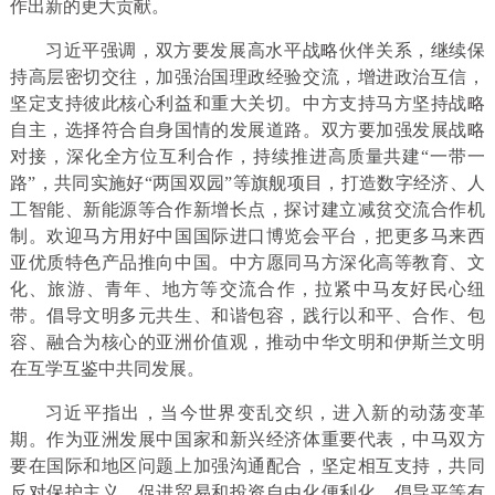
作出新的更大贡献。
习近平强调，双方要发展高水平战略伙伴关系，继续保
持高层密切交往，加强治国理政经验交流，增进政治互信，
坚定支持彼此核心利益和重大关切。中方支持马方坚持战略
自主，选择符合自身国情的发展道路。双方要加强发展战略
对接，深化全方位互利合作，持续推进高质量共建“一带一
路”，共同实施好“两国双园”等旗舰项目，打造数字经济、人
工智能、新能源等合作新增长点，探讨建立减贫交流合作机
制。欢迎马方用好中国国际进口博览会平台，把更多马来西
亚优质特色产品推向中国。中方愿同马方深化高等教育、文
化、旅游、青年、地方等交流合作，拉紧中马友好民心纽
带。倡导文明多元共生、和谐包容，践行以和平、合作、包
容、融合为核心的亚洲价值观，推动中华文明和伊斯兰文明
在互学互鉴中共同发展。
习近平指出，当今世界变乱交织，进入新的动荡变革
期。作为亚洲发展中国家和新兴经济体重要代表，中马双方
要在国际和地区问题上加强沟通配合，坚定相互支持，共同
反对保护主义，促进贸易和投资自由化便利化，倡导平等有