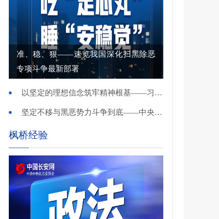
准、稳、狠——速览我国深化扫黑除恶
专项斗争最新部署
以坚定的理想信念筑牢精神根基——习近平党建思想理论品格系列述评之一
坚定不移与黑恶势力斗争到底——中央政法委负责同志就开展深化扫黑除恶专项斗争有关问题答记者问
枫桥经验