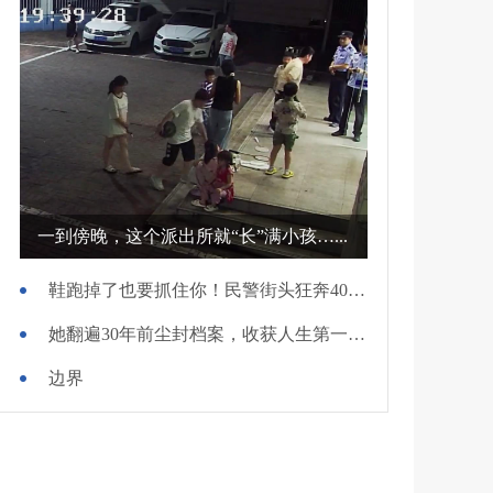
一到傍晚，这个派出所就“长”满小孩…...
鞋跑掉了也要抓住你！民警街头狂奔400米擒贼
她翻遍30年前尘封档案，收获人生第一面锦旗
边界