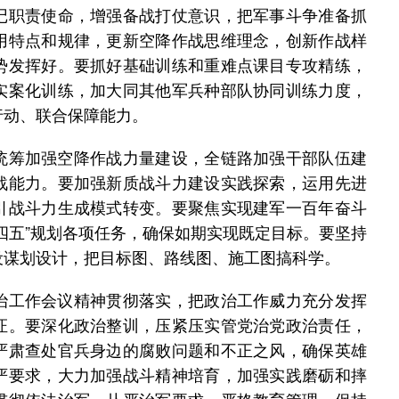
记职责使命，增强备战打仗意识，把军事斗争准备抓
用特点和规律，更新空降作战思维理念，创新作战样
势发挥好。要抓好基础训练和重难点课目专攻精练，
实案化训练，加大同其他军兵种部队协同训练力度，
行动、联合保障能力。
筹加强空降作战力量建设，全链路加强干部队伍建
战能力。要加强新质战斗力建设实践探索，运用先进
引战斗力生成模式转变。要聚焦实现建军一百年奋斗
四五”规划各项任务，确保如期实现既定目标。要坚持
设谋划设计，把目标图、路线图、施工图搞科学。
工作会议精神贯彻落实，把政治工作威力充分发挥
证。要深化政治整训，压紧压实管党治党政治责任，
严肃查处官兵身边的腐败问题和不正之风，确保英雄
严要求，大力加强战斗精神培育，加强实践磨砺和摔