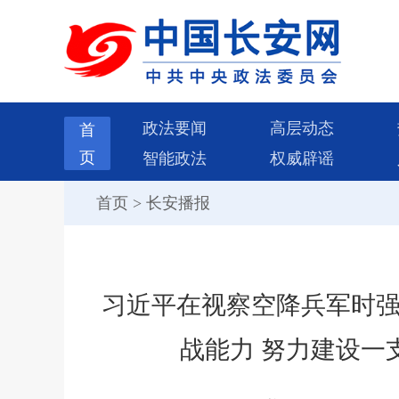
政法要闻
高层动态
首
页
智能政法
权威辟谣
首页
>
长安播报
习近平在视察空降兵军时强
战能力 努力建设一