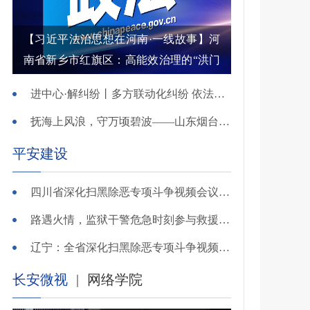
【习近平法治思想在河南·一线故事】河
南省新乡市红旗区：高能效治理的“洪门
密码”
进中心·解纠纷丨多方联动化纠纷 依法调解护农耕
抚海上风浪，守万顷碧波——山东烟台把矛盾化解在微澜未起时
平安建设
四川省深化扫黑除恶专项斗争视频会议召开 于立军出席并讲话
路遇火情，监狱干警危急时刻参与救援显身手！
辽宁：全省深化扫黑除恶专项斗争视频会议召开
长安微视
|
网络学院