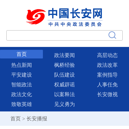
首页
政法要闻
高层动态
热点新闻
枫桥经验
政法改革
平安建设
队伍建设
案例指导
智能政法
权威辟谣
人事任免
政法文化
以案释法
长安微视
致敬英雄
见义勇为
首页
>
长安播报