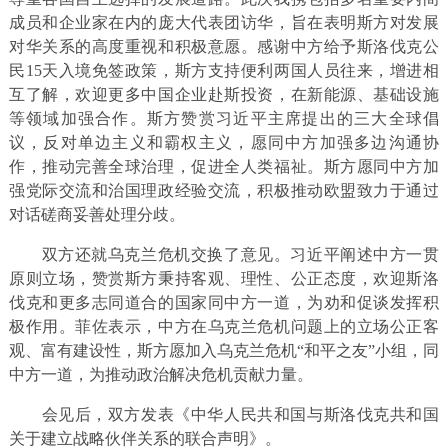
成员和企业家在内的庞大代表团访华，旨在表明斯方对发展
对华关系的高度重视和积极意愿。感谢中方给予斯洛伐克公
民15天入境免签政策，斯方支持便利两国人员往来，增进相
互了解，欢迎更多中国企业赴斯投资，在新能源、基础设施
等领域加强合作。斯方赞赏习近平主席提出的三大全球倡
议，反对单边主义和霸权主义，愿同中方加强多边沟通协
作，推动完善全球治理，促进全人类福祉。斯方愿同中方加
强党际交流和治国理政经验交流，积极推动欧盟致力于通过
对话磋商妥善处理分歧。
双方还就乌克兰危机交换了意见。习近平阐述中方一贯
原则立场，赞赏斯方秉持客观、理性、公正态度，欢迎斯洛
伐克和更多志同道合的国家同中方一道，为劝和促谈发挥积
极作用。菲佐表示，中方在乌克兰危机问题上的立场公正客
观、富有建设性，斯方愿加入乌克兰危机“和平之友”小组，同
中方一道，为推动政治解决危机贡献力量。
会见后，双方发表《中华人民共和国与斯洛伐克共和国
关于建立战略伙伴关系的联合声明》。