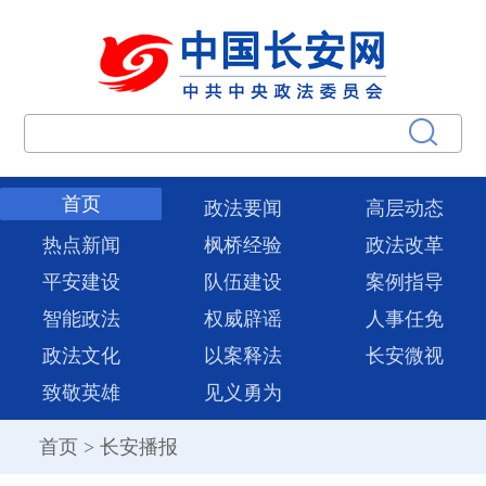
首页
政法要闻
高层动态
热点新闻
枫桥经验
政法改革
平安建设
队伍建设
案例指导
智能政法
权威辟谣
人事任免
政法文化
以案释法
长安微视
致敬英雄
见义勇为
首页
>
长安播报