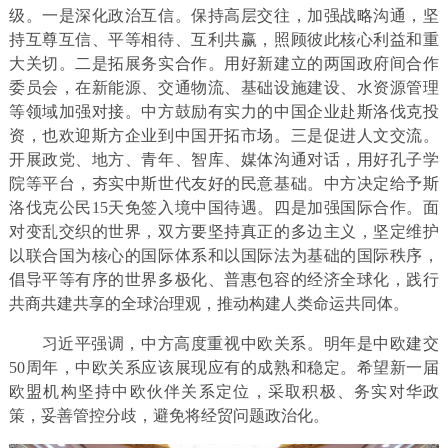
级。一是深化政治互信。保持高层交往，加强战略沟通，坚
持互尊互信、平等相待、互利共赢，照顾彼此核心利益和重
大关切。二是拓展务实合作。用好新建立的两国政府间合作
委员会，在新能源、交通物流、基础设施建设、水资源管理
等领域加强对接。中方鼓励有实力的中国企业赴斯洛伐克投
资，也欢迎斯方企业到中国开拓市场。三是促进人文交流。
开展政党、地方、青年、智库、媒体沟通对话，用好孔子学
院等平台，夯实中斯世代友好的民意基础。中方决定给予斯
洛伐克公民15天免签入境中国待遇。四是加强国际合作。面
对变乱交织的世界，双方要坚持真正的多边主义，坚定维护
以联合国为核心的国际体系和以国际法为基础的国际秩序，
倡导平等有序的世界多极化、普惠包容的经济全球化，践行
共商共建共享的全球治理观，推动构建人类命运共同体。
习近平强调，中方高度重视中欧关系。明年是中欧建交
50周年，中欧关系应该展现应有的成熟和稳定。希望新一届
欧盟机构坚持中欧伙伴关系定位，采取积极、务实对华政
策，妥善管控分歧，避免将经贸问题政治化。