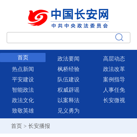
首页
政法要闻
高层动态
热点新闻
枫桥经验
政法改革
平安建设
队伍建设
案例指导
智能政法
权威辟谣
人事任免
政法文化
以案释法
长安微视
致敬英雄
见义勇为
首页
>
长安播报