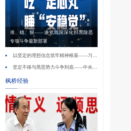
准、稳、狠——速览我国深化扫黑除恶
专项斗争最新部署
以坚定的理想信念筑牢精神根基——习近平党建思想理论品格系列述评之一
坚定不移与黑恶势力斗争到底——中央政法委负责同志就开展深化扫黑除恶专项斗争有关问题答记者问
枫桥经验