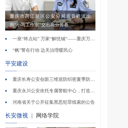
重庆市两江新区公安分局观音桥派出
所“小马工作室”交出高分答卷
一座“终点站” 万家“解忧铺”——重庆万州综治中心基层治理创新实践观察
“枫”警在行动 边关治理暖民心
平安建设
重庆长寿公安创新三维巡防织密夏季防溺水安全网
重庆永川公安依托专属警航中心，打造“全域感知、智能研判”智慧警务模式
河南省关于公开征集黑恶犯罪线索的公告
长安微视
|
网络学院