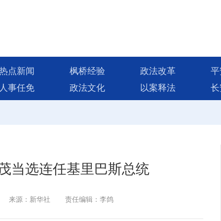
热点新闻
枫桥经验
政法改革
平
人事任免
政法文化
以案释法
长
茂当选连任基里巴斯总统
来源：新华社
责任编辑：李鸽