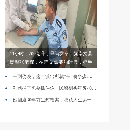
11小时，200毫升，只为救命！陇南文县
民警张彦辉：在群众需要的时候，把手
伸过去
一到傍晚，这个派出所就“长”满小孩…...
鞋跑掉了也要抓住你！民警街头狂奔400米擒贼
她翻遍30年前尘封档案，收获人生第一面锦旗