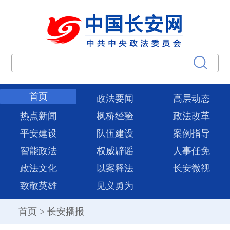
首页
政法要闻
高层动态
热点新闻
枫桥经验
政法改革
平安建设
队伍建设
案例指导
智能政法
权威辟谣
人事任免
政法文化
以案释法
长安微视
致敬英雄
见义勇为
首页
>
长安播报