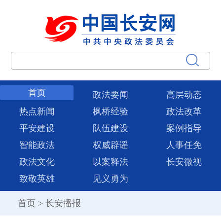
首页
政法要闻
高层动态
热点新闻
枫桥经验
政法改革
平安建设
队伍建设
案例指导
智能政法
权威辟谣
人事任免
政法文化
以案释法
长安微视
致敬英雄
见义勇为
首页
>
长安播报