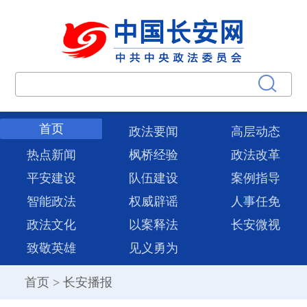
首页
政法要闻
高层动态
热点新闻
枫桥经验
政法改革
平安建设
队伍建设
案例指导
智能政法
权威辟谣
人事任免
政法文化
以案释法
长安微视
致敬英雄
见义勇为
首页
>
长安播报