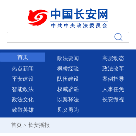
首页
政法要闻
高层动态
热点新闻
枫桥经验
政法改革
平安建设
队伍建设
案例指导
智能政法
权威辟谣
人事任免
政法文化
以案释法
长安微视
致敬英雄
见义勇为
首页
>
长安播报