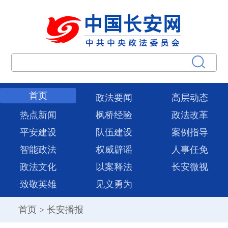
首页
政法要闻
高层动态
热点新闻
枫桥经验
政法改革
平安建设
队伍建设
案例指导
智能政法
权威辟谣
人事任免
政法文化
以案释法
长安微视
致敬英雄
见义勇为
首页
>
长安播报