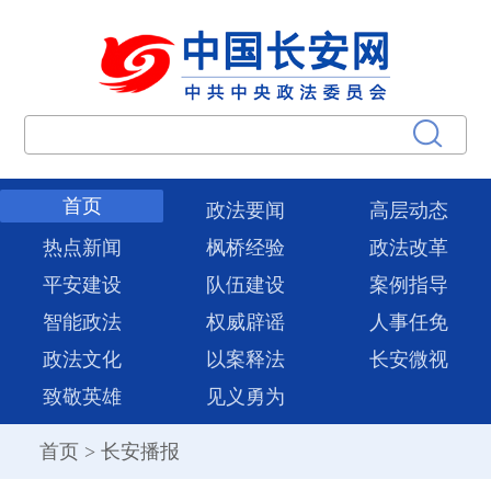
首页
政法要闻
高层动态
热点新闻
枫桥经验
政法改革
平安建设
队伍建设
案例指导
智能政法
权威辟谣
人事任免
政法文化
以案释法
长安微视
致敬英雄
见义勇为
首页
>
长安播报