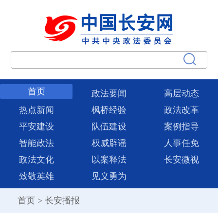
首页
政法要闻
高层动态
热点新闻
枫桥经验
政法改革
平安建设
队伍建设
案例指导
智能政法
权威辟谣
人事任免
政法文化
以案释法
长安微视
致敬英雄
见义勇为
首页
>
长安播报