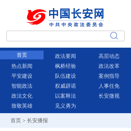
首页
政法要闻
高层动态
热点新闻
枫桥经验
政法改革
平安建设
队伍建设
案例指导
智能政法
权威辟谣
人事任免
政法文化
以案释法
长安微视
致敬英雄
见义勇为
首页
>
长安播报