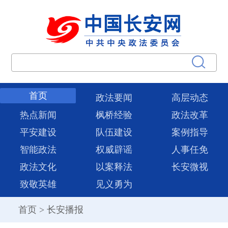
首页
政法要闻
高层动态
热点新闻
枫桥经验
政法改革
平安建设
队伍建设
案例指导
智能政法
权威辟谣
人事任免
政法文化
以案释法
长安微视
致敬英雄
见义勇为
首页
>
长安播报