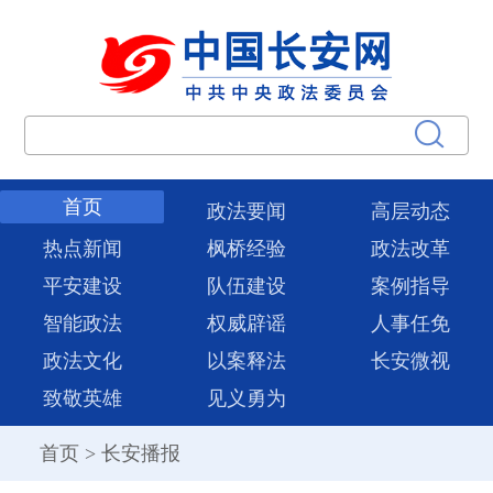
首页
政法要闻
高层动态
热点新闻
枫桥经验
政法改革
平安建设
队伍建设
案例指导
智能政法
权威辟谣
人事任免
政法文化
以案释法
长安微视
致敬英雄
见义勇为
首页
>
长安播报