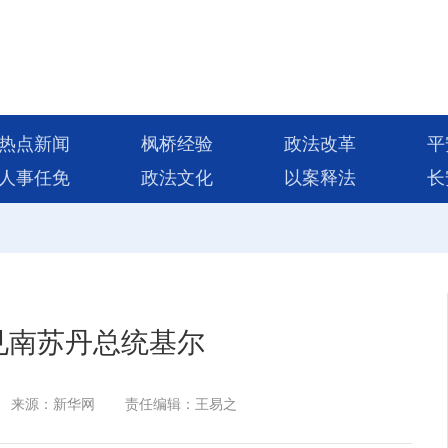
热点新闻
枫桥经验
政法改革
平
人事任免
政法文化
以案释法
长
见南苏丹总统基尔
来源：新华网
责任编辑：王易之