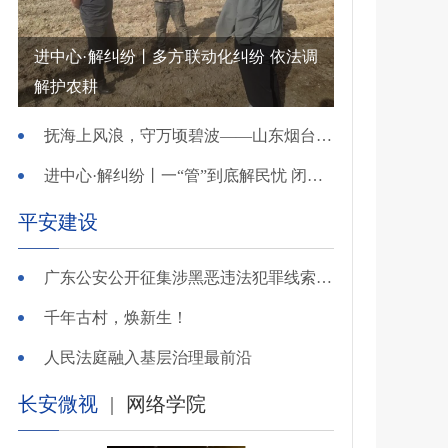
进中心·解纠纷丨多方联动化纠纷 依法调
解护农耕
抚海上风浪，守万顷碧波——山东烟台把矛盾化解在微澜未起时
进中心·解纠纷丨一“管”到底解民忧 闭环调处化纠纷
平安建设
广东公安公开征集涉黑恶违法犯罪线索，26个举报电话公布
千年古村，焕新生！
人民法庭融入基层治理最前沿
长安微视
|
网络学院