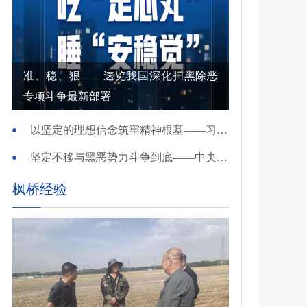
准、稳、狠——速览我国深化扫黑除恶
专项斗争最新部署
以坚定的理想信念筑牢精神根基——习近平党建思想理论品格系列述评之一
坚定不移与黑恶势力斗争到底——中央政法委负责同志就开展深化扫黑除恶专项斗争有关问题答记者问
枫桥经验