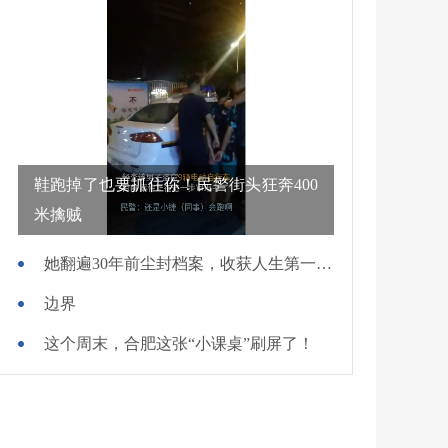
鞋跑掉了也要抓住你！民警街头狂奔400
米擒贼
她翻遍30年前尘封档案，收获人生第一面锦旗
边界
这个周末，合肥这张“小课桌”刷屏了！