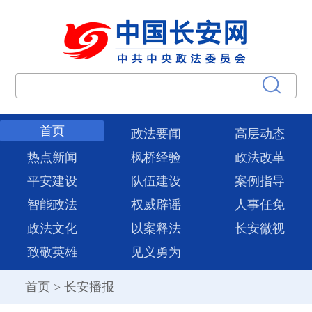
首页
政法要闻
高层动态
热点新闻
枫桥经验
政法改革
平安建设
队伍建设
案例指导
智能政法
权威辟谣
人事任免
政法文化
以案释法
长安微视
致敬英雄
见义勇为
首页
>
长安播报