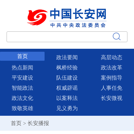
首页
政法要闻
高层动态
热点新闻
枫桥经验
政法改革
平安建设
队伍建设
案例指导
智能政法
权威辟谣
人事任免
政法文化
以案释法
长安微视
致敬英雄
见义勇为
首页
>
长安播报