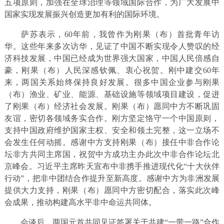
五项原则，加强在全球治理等领域国际合作，为广大发展中
国家实现发展振兴创造更加有利的国际环境。
萨苏表示，60年前，我曾作为刚果（布）首批青年访
华。这些年来多次访华，见证了中国不断实现令人赞叹的经
济科技发展，中国已经成为世界强大国家，中国人民倍感自
豪，刚果（布）人民深感钦佩、衷心祝贺。刚中建交60年
来，两国关系始终保持良好发展。很多中国企业参与刚果
（布）渔业、矿业、能源、基础设施等领域项目建设，促进
了刚果（布）经济社会发展。刚果（布）愿同中方不断巩固
友谊，密切各领域务实合作。刚方坚定恪守一个中国原则，
支持中国政府维护国家主权、安全和领土完整，这一立场不
会发生任何动摇。感谢中方支持刚果（布）接任中非合作论
坛非方共同主席国，祝贺中方成功主办此次中非合作论坛北
京峰会。习近平主席昨天宣布中非携手推进现代化“十大伙伴
行动”，把非中团结合作提升至新高度。感谢中方为非洲发展
提供大力支持，刚果（布）愿同中方密切配合，落实此次峰
会成果，推动构建高水平非中命运共同体。
会谈后，两国元首共同见证签署关于共建“一带一路”合作