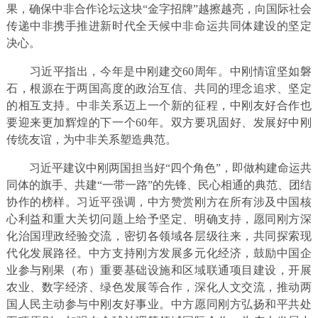
果，确保中非合作论坛这块“金字招牌”越擦越亮，向国际社会
传递中非携手推进新时代全天候中非命运共同体建设的坚定
决心。
习近平指出，今年是中刚建交60周年。中刚情谊坚如磐
石，根源在于两国高度的政治互信、共同的理念追求、坚定
的相互支持。中非关系迈上一个新的征程，中刚友好合作也
要迎来更加辉煌的下一个60年。双方要巩固好、发展好中刚
传统友谊，为中非关系塑造典范。
习近平建议中刚两国担当好“四个角色”，即做构建命运共
同体的旗手、共建“一带一路”的先锋、民心相通的典范、团结
协作的榜样。习近平强调，中方赞赏刚方在所有涉及中国核
心利益和重大关切问题上给予坚定、明确支持，愿同刚方深
化治国理政经验交流，密切各领域各层级往来，共同探索现
代化发展路径。中方支持刚方发展多元化经济，鼓励中国企
业参与刚果（布）重要基础设施和区域联通项目建设，开展
农业、数字经济、绿色发展等合作，深化人文交流，推动两
国人民主动参与中刚友好事业。中方愿同刚方弘扬和平共处