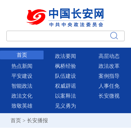
首页
政法要闻
高层动态
热点新闻
枫桥经验
政法改革
平安建设
队伍建设
案例指导
智能政法
权威辟谣
人事任免
政法文化
以案释法
长安微视
致敬英雄
见义勇为
首页
>
长安播报