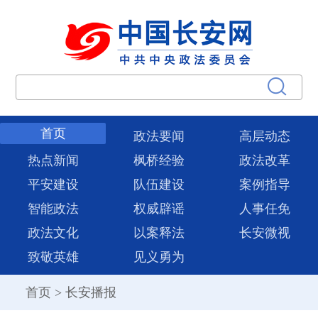
首页
政法要闻
高层动态
热点新闻
枫桥经验
政法改革
平安建设
队伍建设
案例指导
智能政法
权威辟谣
人事任免
政法文化
以案释法
长安微视
致敬英雄
见义勇为
首页
>
长安播报