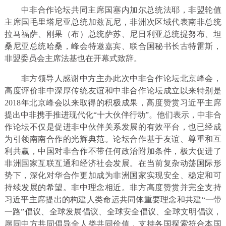
中非合作论坛共同主席国塞内加尔总统法耶，非盟轮值
主席国毛里塔尼亚总统加兹瓦尼，非洲次区域代表南非总统
拉马福萨、刚果（布）总统萨苏、尼日利亚总统提努布、坦
桑尼亚总统哈桑，峰会特邀嘉宾、联合国秘书长古特雷斯，
非盟委员会主席法基也在开幕式致辞。
非方领导人感谢中方主办此次中非合作论坛北京峰会，
高度评价非中深厚传统友谊和中非合作论坛成立以来特别是
2018年北京峰会以来取得的积极成果，高度赞赏习近平主席
提出中非携手推进现代化“十大伙伴行动”。他们表示，中非合
作论坛不仅是促进非中伙伴关系发展的有效平台，也已经成
为引领南南合作的光辉典范。论坛合作基于友谊、尊重和互
利共赢，中国对非合作不带任何政治附加条件，极大促进了
非洲国家互联互通和经济社会发展。在当前复杂动荡国际形
势下，深化对华合作更加成为非洲国家实现安全、稳定和可
持续发展的希望。非中理念相近。非方高度赞赏并完全支持
习近平主席提出的构建人类命运共同体重要理念和共建“一带
一路”倡议、全球发展倡议、全球安全倡议、全球文明倡议，
愿同中方共同倡导全人类共同价值，支持各国探索符合本国