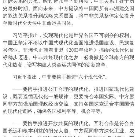
国际关系的典范。经过近70年辛勤耕耘，中非关系正处于历
史最好时期。面向未来，中方提议将中国同所有非洲建交国
的双边关系提升到战略关系层面，将中非关系整体定位提升
至新时代全天候中非命运共同体。
习近平指出，实现现代化是世界各国不可剥夺的权利。
中国正坚定不移以中国式现代化全面推进强国建设、民族复
兴伟业。非洲也正朝着非盟《2063年议程》描绘的现代化目
标稳步迈进。中非共逐现代化之梦，必将掀起全球南方的现
代化热潮，谱写构建人类命运共同体的崭新篇章。
习近平提出，中非要携手推进“六个现代化”。
——要携手推进公正合理的现代化。推进国家现代化建
设，既要遵循现代化一般规律，更要符合本国实际。中方愿
同非方加强治国理政经验交流，支持各国探索适合本国国情
的现代化道路，确保各国权利平等、机会平等。
——要携手推进开放共赢的现代化。互利合作是符合各
国长远和根本利益的阳光大道。中方愿同非方深化工业、农