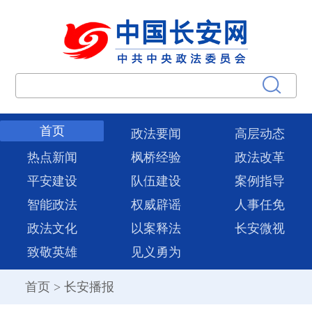
首页
政法要闻
高层动态
热点新闻
枫桥经验
政法改革
平安建设
队伍建设
案例指导
智能政法
权威辟谣
人事任免
政法文化
以案释法
长安微视
致敬英雄
见义勇为
首页
>
长安播报