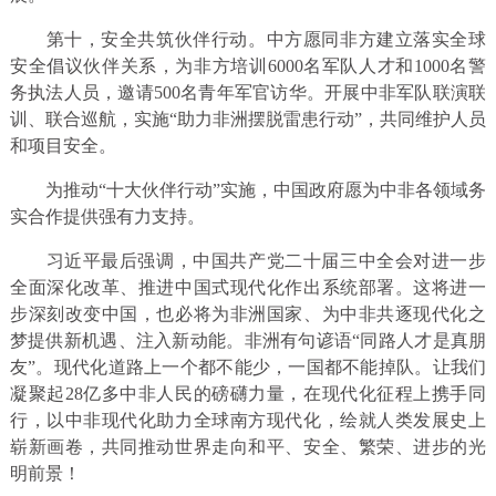
第十，安全共筑伙伴行动。中方愿同非方建立落实全球
安全倡议伙伴关系，为非方培训6000名军队人才和1000名警
务执法人员，邀请500名青年军官访华。开展中非军队联演联
训、联合巡航，实施“助力非洲摆脱雷患行动”，共同维护人员
和项目安全。
为推动“十大伙伴行动”实施，中国政府愿为中非各领域务
实合作提供强有力支持。
习近平最后强调，中国共产党二十届三中全会对进一步
全面深化改革、推进中国式现代化作出系统部署。这将进一
步深刻改变中国，也必将为非洲国家、为中非共逐现代化之
梦提供新机遇、注入新动能。非洲有句谚语“同路人才是真朋
友”。现代化道路上一个都不能少，一国都不能掉队。让我们
凝聚起28亿多中非人民的磅礴力量，在现代化征程上携手同
行，以中非现代化助力全球南方现代化，绘就人类发展史上
崭新画卷，共同推动世界走向和平、安全、繁荣、进步的光
明前景！