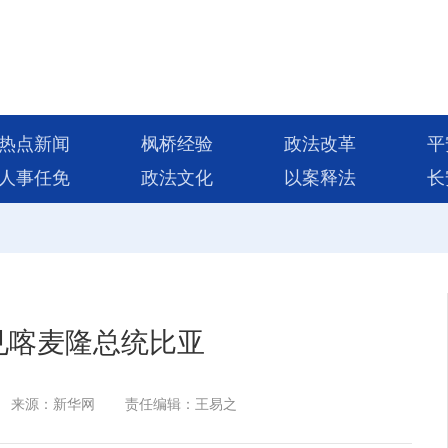
热点新闻
枫桥经验
政法改革
平
人事任免
政法文化
以案释法
长
见喀麦隆总统比亚
来源：新华网
责任编辑：王易之