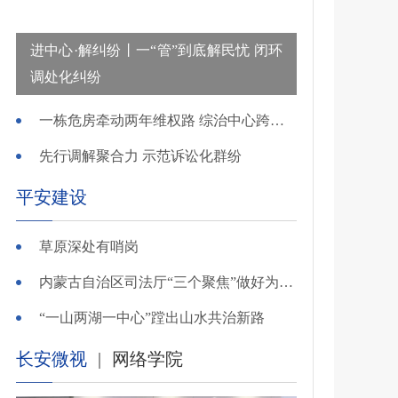
进中心·解纠纷丨一“管”到底解民忧 闭环
调处化纠纷
一栋危房牵动两年维权路 综治中心跨省寻鉴解民忧
先行调解聚合力 示范诉讼化群纷
平安建设
草原深处有哨岗
内蒙古自治区司法厅“三个聚焦”做好为民造福实事
“一山两湖一中心”蹚出山水共治新路
长安微视
|
网络学院