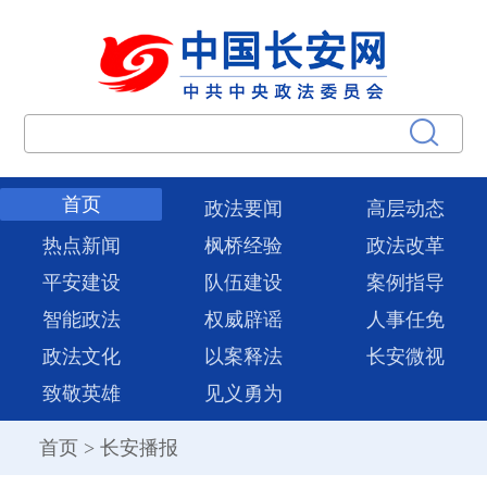
首页
政法要闻
高层动态
热点新闻
枫桥经验
政法改革
平安建设
队伍建设
案例指导
智能政法
权威辟谣
人事任免
政法文化
以案释法
长安微视
致敬英雄
见义勇为
首页
>
长安播报