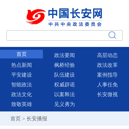
首页
政法要闻
高层动态
热点新闻
枫桥经验
政法改革
平安建设
队伍建设
案例指导
智能政法
权威辟谣
人事任免
政法文化
以案释法
长安微视
致敬英雄
见义勇为
首页
>
长安播报