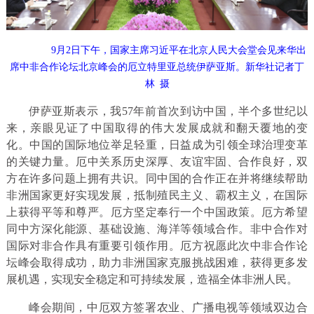
9月2日下午，国家主席习近平在北京人民大会堂会见来华出
席中非合作论坛北京峰会的厄立特里亚总统伊萨亚斯。新华社记者丁
林 摄
伊萨亚斯表示，我57年前首次到访中国，半个多世纪以
来，亲眼见证了中国取得的伟大发展成就和翻天覆地的变
化。中国的国际地位举足轻重，日益成为引领全球治理变革
的关键力量。厄中关系历史深厚、友谊牢固、合作良好，双
方在许多问题上拥有共识。同中国的合作正在并将继续帮助
非洲国家更好实现发展，抵制殖民主义、霸权主义，在国际
上获得平等和尊严。厄方坚定奉行一个中国政策。厄方希望
同中方深化能源、基础设施、海洋等领域合作。非中合作对
国际对非合作具有重要引领作用。厄方祝愿此次中非合作论
坛峰会取得成功，助力非洲国家克服挑战困难，获得更多发
展机遇，实现安全稳定和可持续发展，造福全体非洲人民。
峰会期间，中厄双方签署农业、广播电视等领域双边合