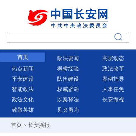
首页
政法要闻
高层动态
热点新闻
枫桥经验
政法改革
平安建设
队伍建设
案例指导
智能政法
权威辟谣
人事任免
政法文化
以案释法
长安微视
致敬英雄
见义勇为
首页
>
长安播报