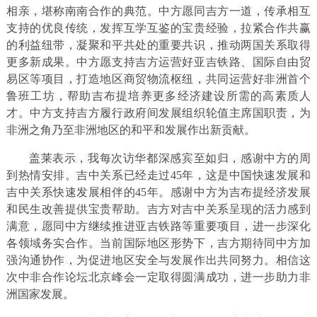
相亲，堪称南南合作的典范。中方愿同吉方一道，传承相互
支持的优良传统，发挥互学互鉴的宝贵经验，拉紧合作共赢
的利益纽带，凝聚和平共处的重要共识，推动两国关系取得
更多新成果。中方愿支持吉方运营好亚吉铁路、国际自由贸
易区等项目，打造地区商贸物流枢纽，共同运营好非洲首个
鲁班工坊，帮助吉布提培养更多经济建设所需的高素质人
才。中方支持吉方履行政府间发展组织轮值主席国职责，为
非洲之角乃至非洲地区的和平和发展作出新贡献。
盖莱表示，我每次访华都深感宾至如归，感谢中方的周
到热情安排。吉中关系已经走过45年，这是中国快速发展和
吉中关系快速发展相伴的45年。感谢中方为吉布提经济发展
和民生改善提供宝贵帮助。吉方对吉中关系呈现的活力感到
满意，愿同中方继续推进亚吉铁路等重要项目，进一步深化
各领域务实合作。当前国际地区形势下，吉方期待同中方加
强沟通协作，为促进地区安全与发展作出共同努力。相信这
次中非合作论坛北京峰会一定取得圆满成功，进一步助力非
洲国家发展。