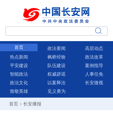
首页
政法要闻
高层动态
热点新闻
枫桥经验
政法改革
平安建设
队伍建设
案例指导
智能政法
权威辟谣
人事任免
政法文化
以案释法
长安微视
致敬英雄
见义勇为
首页
>
长安播报