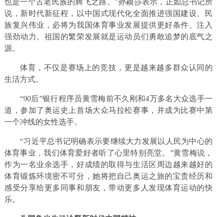
也是一个古老民族的腾飞之路。”孙颖莎表示，正如总书记所
说，新时代新征程，以中国式现代化全面推进强国建设、民
族复兴伟业，必将为我国体育事业发展提供更好条件、注入
强劲动力。祖国的繁荣发展就是运动员们勇敢追梦的底气之
源。
体育，不仅是赛场上的竞技，更是越来越多群众认同的
生活方式。
“90后”银行程序员黄雪梅前不久刚和4万多名大众选手一
道，参加了奥运史上首场大众马拉松赛事，并成为比赛中第
一个冲线的女性选手。
“习近平总书记明确表示要继续大力发展以人民为中心的
体育事业，我们体育爱好者听了心里特别亮堂。”黄雪梅说，
作为一名业余选手，好成绩的取得与生活区周边越来越好的
体育锻炼环境密不可分，她将把自己奥运之旅的宝贵经历和
感受分享给更多同事和朋友，带动更多人发现体育运动的快
乐。