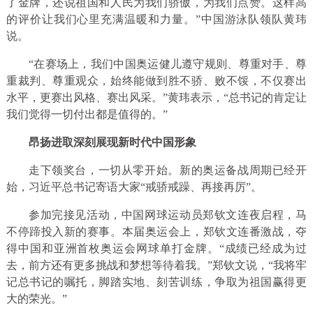
了金牌，还说祖国和人民为我们骄傲，为我们点赞。这样高
的评价让我们心里充满温暖和力量。”中国游泳队领队黄玮
说。
“在赛场上，我们中国奥运健儿遵守规则、尊重对手、尊
重裁判、尊重观众，始终能做到胜不骄、败不馁，不仅赛出
水平，更赛出风格、赛出风采。”黄玮表示，“总书记的肯定让
我们觉得一切付出都是值得的。”
昂扬进取深刻展现新时代中国形象
走下领奖台，一切从零开始。新的奥运备战周期已经开
始，习近平总书记寄语大家“戒骄戒躁、再接再厉”。
参加完接见活动，中国网球运动员郑钦文连夜启程，马
不停蹄投入新的赛事。本届奥运会上，郑钦文连番激战，夺
得中国和亚洲首枚奥运会网球单打金牌。“成绩已经成为过
去，前方还有更多挑战和梦想等待着我。”郑钦文说，“我将牢
记总书记的嘱托，脚踏实地、刻苦训练，争取为祖国赢得更
大的荣光。”