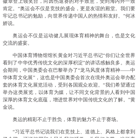
徽章登上领奖台，向因伤退赛的对手致意，受到海内外一致
肯定。“奥运会不仅是竞技的盛会，更是友谊的殿堂。我们要
牢记总书记的勉励，向世界传递中国人的热情和友好。”何冰
娇说。
奥运会不仅是运动健儿展现体育精神的舞台，也是文化
交流的盛宴。
中国体育博物馆馆长黄金对习近平总书记“你们让全世界
看到了中华优秀传统文化的深厚积淀”的讲话感触良多。奥运
会期间，中国奥委会在巴黎举办了“龙马风度体育精神——中
华体育文化展”，这也是中国奥委会首次在境外奥运会举办配
套的体育文化展览活动，受到各国观众欢迎。“我们希望通过
举办这类展览，以体育为媒，让不同文化背景的人看到中国
深厚的体育文化底蕴，增进世界对中国传统文化的了解。”黄
金说。
奥运的精彩不止于胜负，体育的魅力不止于赛场。
“习近平总书记说我们在竞技上、道德上、风格上都拿到