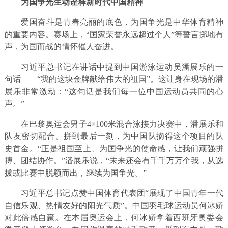
为国争光生动诠释新时代中国精神
爱国奋斗是青春亮丽的底色，为国争光是中华体育精神
的重要内容。赛场上，“国家荣誉永远超过个人”等誓言掷地有
声，为国而战的情怀催人奋进。
习近平总书记在讲话中提到中国游泳运动员潘展乐的一
句话——“我的这块金牌献给伟大的祖国”。这让身在现场的潘
展乐非常激动：“这句话是我们每一位中国运动员共同的心
声。”
在巴黎奥运会男子4×100米混合泳接力决赛中，潘展乐和
队友密切配合、拼到最后一刻，为中国队摘得这个项目的队
史首金。“正是祖国至上、为国争光的使命感，让我们顽强拼
搏、团结协作。”潘展乐说，“未来还会有千千万万个我，从选
拔或比赛中脱颖而出，继续为国争光。”
习近平总书记点赞中国体育代表团“展现了中国青年一代
自信乐观、热情友好的阳光气质”。中国羽毛球运动员何冰娇
对此倍感自豪。在本届奥运会上，何冰娇拿着西班牙奥委会