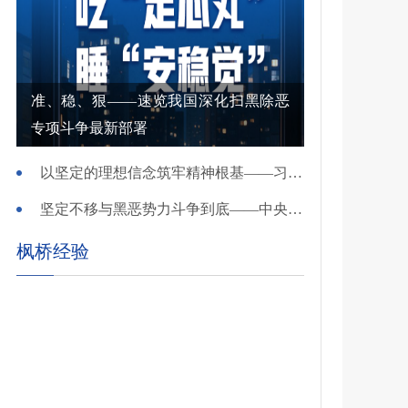
准、稳、狠——速览我国深化扫黑除恶
专项斗争最新部署
以坚定的理想信念筑牢精神根基——习近平党建思想理论品格系列述评之一
坚定不移与黑恶势力斗争到底——中央政法委负责同志就开展深化扫黑除恶专项斗争有关问题答记者问
枫桥经验