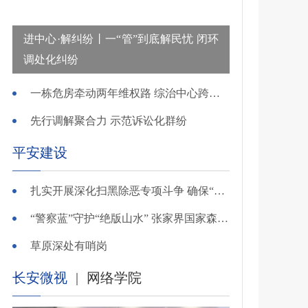
进中心·解纠纷丨一“管”到底解民忧 闭环
调处化纠纷
一栋危房牵动两年维权路 综治中心跨省寻鉴解民忧
先行调解聚合力 示范诉讼化群纷
平安建设
扎实开展深化扫黑除恶专项斗争 确保“全年全域平平安安、平平稳稳”——广东召开全省扫黑除恶专项斗争视频
“警察蓝”守护“绝版山水” 张家界国家森林公园景区派出所深化“生态警务”建设
草原深处有哨岗
长安微视
|
网络学院