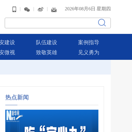
|
|
|
2026年08月6日 星期四
安建设
队伍建设
案例指导
安微视
致敬英雄
见义勇为
热点新闻