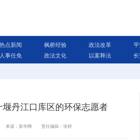
热点新闻
枫桥经验
政法改革
平
人事任免
政法文化
以案释法
长
十堰丹江口库区的环保志愿者
来源：新华网
责任编辑：张婷