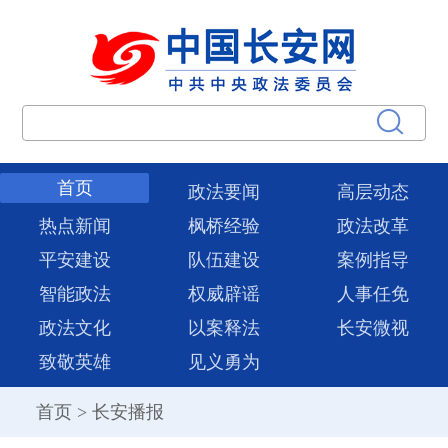
首页
政法要闻
高层动态
热点新闻
枫桥经验
政法改革
平安建设
队伍建设
案例指导
智能政法
权威辟谣
人事任免
政法文化
以案释法
长安微视
致敬英雄
见义勇为
首页
>
长安播报